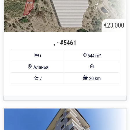
€23,000
, - #5461
+
544 m²
Аланья
/
20 km