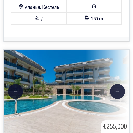
Аланья, Кестель
/
150 m
€255,000