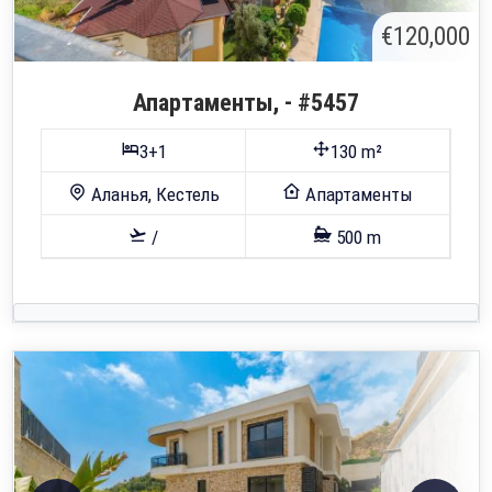
€120,000
Апартаменты, - #5457
3+1
130 m²
Аланья, Кестель
Апартаменты
/
500 m