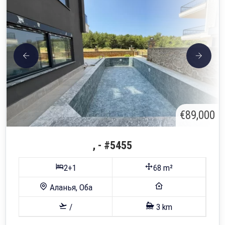
€89,000
, - #5455
2+1
68 m²
Аланья, Оба
/
3 km