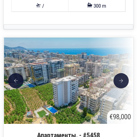
/
300 m
€98,000
Апартаменты, - #5458