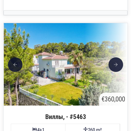
€360,000
Виллы, - #5463
4+1
260 m²