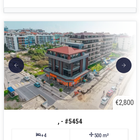
€2,800
, - #5454
+4
500 m²