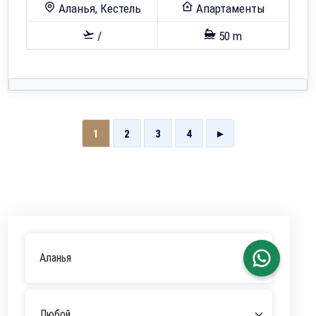
Аланья, Кестель
Апартаменты
/
50 m
1
2
3
4
►