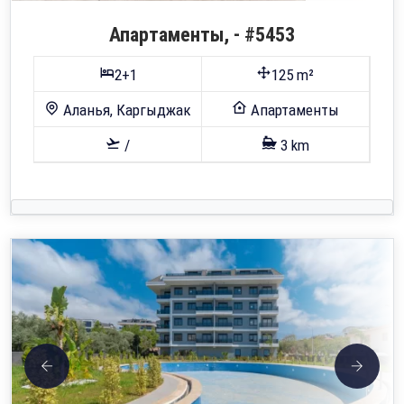
Апартаменты, - #5453
2+1
125 m²
Аланья, Каргыджак
Апартаменты
/
3 km