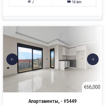
/
16 km
€66,000
Апартаменты, - #5449