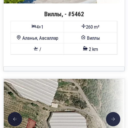
Виллы, - #5462
4+1
260 m²
Аланья, Авсаллар
Виллы
/
2 km