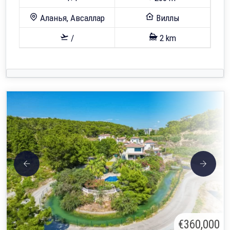
Аланья, Авсаллар
Виллы
/
2 km
€360,000