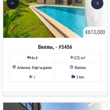
€613,000
Виллы, - #5456
4+4
272 m²
Аланья, Каргыджак
Виллы
/
3 km