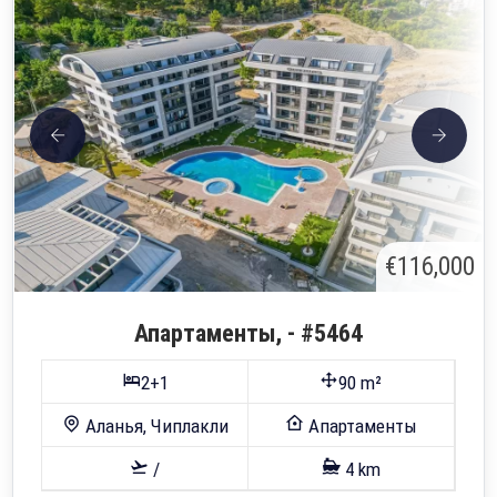
€116,000
Апартаменты, - #5464
2+1
90 m²
Аланья, Чиплакли
Апартаменты
/
4 km